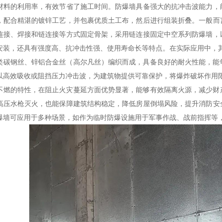
材料的利用率，有效节省了施工时间。防爆墙具备强大的抗冲击波能力，
，配合精湛的镀锌工艺，并包裹优质土工布，然后进行组装折叠。一般而
连接、焊接和链连接等方式固定骨架，采用链连接固定中空系列防爆墙，
安装，还具有强度高、抗冲击性强、使用寿命长等特点。在实际应用中，
类碳钢丝、锌铝合金丝（高尔凡丝）编织而成，具备良好的耐火性能，能
以高效吸收或阻挡压力冲击波，为建筑物提供可靠保护，将爆炸破坏作用
不燃的特性，在阻止火灾蔓延方面优势显著，能够有效隔离火源，减少财
高压水枪灭火，也能保障建筑结构稳定，降低房屋倒塌风险，提升消防安
爆墙可应用于多种场景，如作为临时防爆设施用于军事作战、战前指挥等